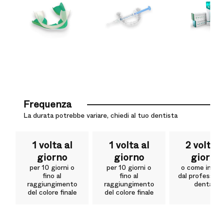
Frequenza
La durata potrebbe variare, chiedi al tuo dentista
1 volta al
1 volta al
2 volte
giorno
giorno
giorn
per 10 giorni o
per 10 giorni o
o come indi
fino al
fino al
dal professi
raggiungimento
raggiungimento
dentale
del colore finale
del colore finale