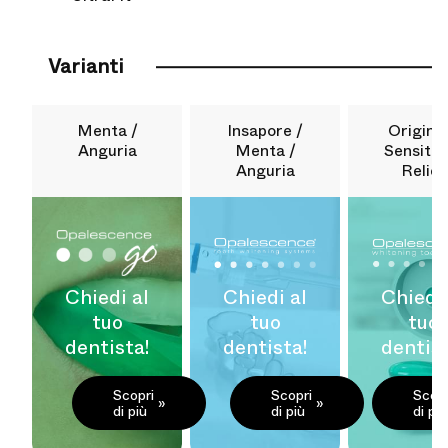
Varianti
Menta /
Insapore /
Original
Anguria
Menta /
Sensitivi
Anguria
Relief
Chiedi al
Chiedi al
Chiedi 
tuo
tuo
tuo
dentista!
dentista!
dentist
Scopri
Scopri
Scopr
di più
di più
di più