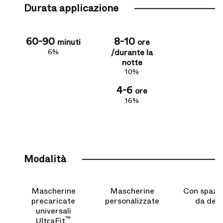
Durata applicazione
60-90
8-10
minuti
ore
6%
/durante la
notte
10%
4-6
ore
16%
Modalità
Mascherine
Mascherine
Con spazzo
precaricate
personalizzate
da dent
universali
™
UltraFit