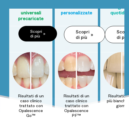
domiciliare con
domiciliare con
sbiancante
mascherine
mascherine
l'igien
universali
personalizzate
quotidia
precaricate
Scopri
Scopri
Scopr
di più
di più
di più
Risultati di un
Risultati di un
Risultati: d
caso clinico
caso clinico
più bianchi 
1
trattato con
trattato con
giorni
Opalescence
Opalescence
Go™
PF™