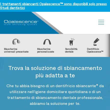
I trattamenti sbiancanti Opalescence™ sono disponibili solo presso
Studi dentistici
Sit
Me
Mascherine
Mascherine
Sensibilità
Dentifricio
universali precaricate
personalizzate
dentale
Opalescence™
Trova la soluzione di sbiancamento
più adatta a te
Che tu abbia bisogno di un dentifricio sbiancante* da
™
™
Opalescence Go
Opalescence
PF
Dentifric
utilizzare nell’igiene domiciliare quotidiana o di un
Opalescen
trattamento di sbiancamento dentale professionale,
abbiamo la soluzione per te.
Sbiancamento
Sbiancamento
Dentifri